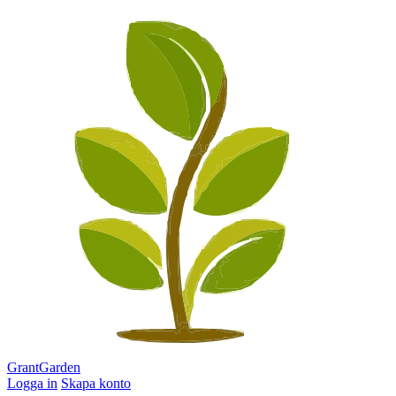
G
rant
G
arden
Logga in
Skapa konto